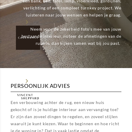
een bank, bed, tafel, lamp, vloerkleed, gordijnen,
verlichting of een compleet turnkey project. We
luisteren naar jouw wensen en helpen je graag.
Neem voor de zekerheid foto’s mee van jouw
bestaande interieur, noteer de afmetingen van de
ruimte, dan kijken samen wat bij jou past.
PERSOONLIJK ADVIES
Een verbouwing achter de rug, een nieuw huis
gekocht of is je huidige interieur aan vervanging toe?
Er zijn dan zoveel dingen te regelen, en zoveel stijlen
waaruit je kunt kiezen. Waar te beginnen en hoe richt
je de woning in? Dat is vaak lastig omdat de